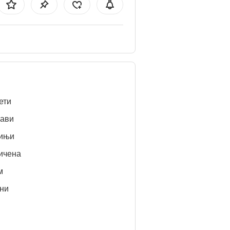
ети
ави
ињи
ичена
м
ни