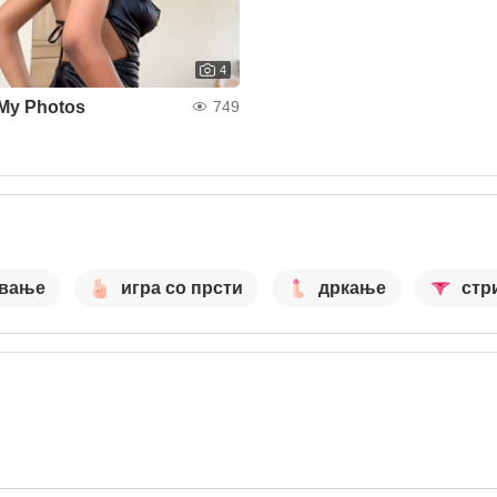
4
My Photos
749
ување
игра со прсти
дркање
стр