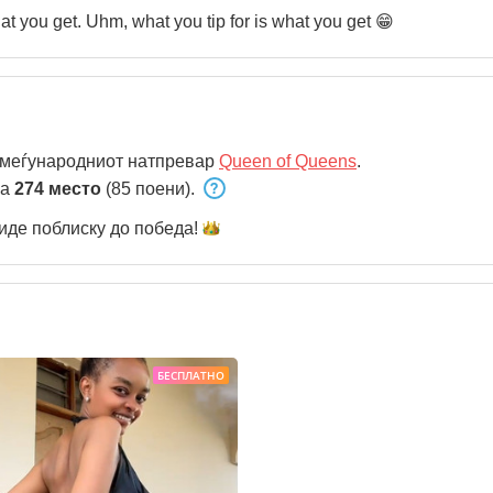
Tiny and cute. What you see is what you get. Uhm, what you tip for is what you get 😁
 меѓународниот натпревар
Queen of Queens
.
на
274 место
(85 поени).
иде поблиску до
победа!
БЕСПЛАТНО