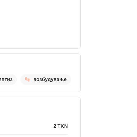
иптиз
возбудување
2 TKN