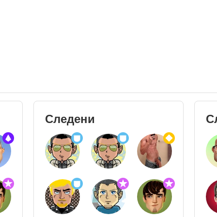
Следени
С