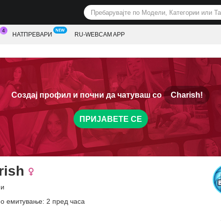
НАТПРЕВАРИ
RU-WEBCAM APP
Создај профил и почни да чатуваш со
Charish!
ПРИЈАВЕТЕ СЕ
rish
ни
о емитување: 2 пред часа