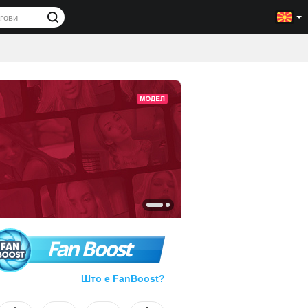
Fan Boost
Што е FanBoost?