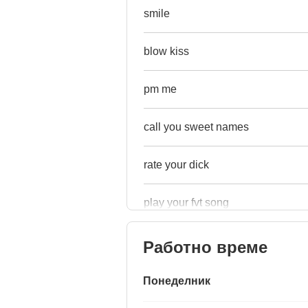
smile
blow kiss
pm me
call you sweet names
rate your dick
play your fvt song
Работно време
Понеделник