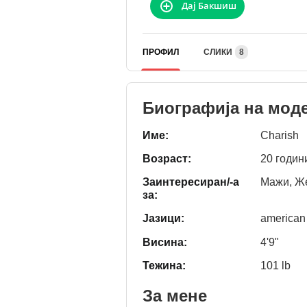
Дај Бакшиш
ПРОФИЛ
СЛИКИ
8
Биографија на мод
Име:
Charish
Возраст:
20 годин
Заинтересиран/-а
Мажи, Же
за:
Јазици:
american
Висина:
4'9"
Тежина:
101 lb
За мене