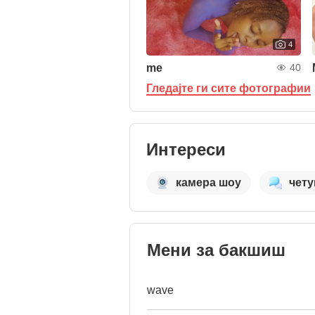
4
me
40
Гледајте ги сите фотографии
Интереси
камера шоу
чет
Мени за бакшиш
wave