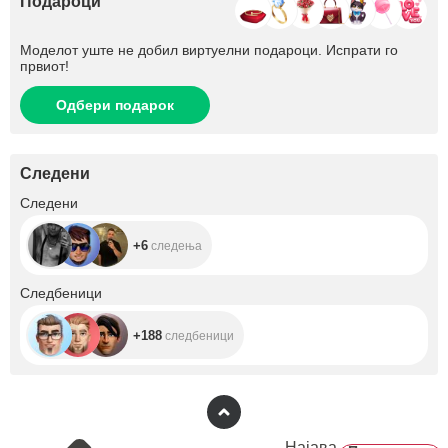
Подароци
Моделот уште не добил виртуелни подароци. Испрати го
првиот!
Одбери подарок
Следени
+6
Следени
+6
следења
+188
Следбеници
+188
следбеници
Најава