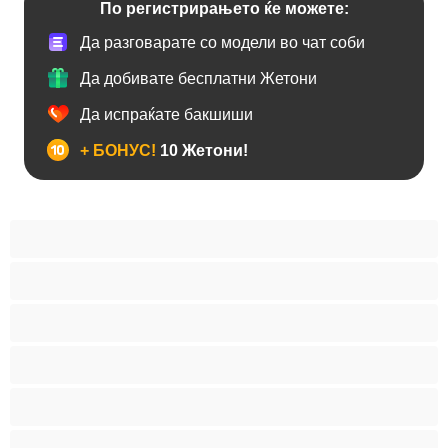
По регистрирањето ќе можете:
Да разговарате со модели во чат соби
Да добивате бесплатни Жетони
Да испраќате бакшиши
+ БОНУС!
10 Жетони!
BBW
Азијски
Анален
Арапски
Баби
Бели Девојки