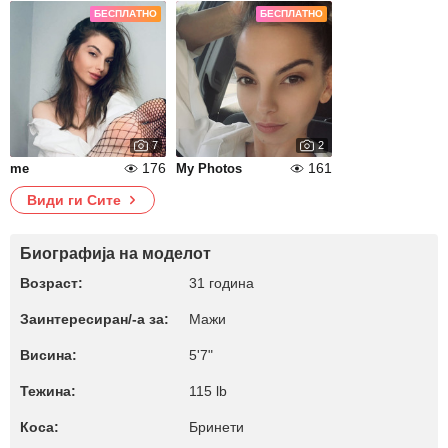
БЕСПЛАТНО
БЕСПЛАТНО
7
2
176
161
me
My Photos
Види ги Сите
Биографија на моделот
Возраст:
31 година
Заинтересиран/-а за:
Мажи
Висина:
5'7"
Тежина:
115 lb
Коса:
Бринети