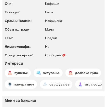
Очи:
Кафеави
Етникум:
Бела
Срамни Влакна:
Избричена
Обем на гради:
Мали
Газе:
Средни
Нимфоманијак:
Не
Статус на врска:
Слободна
Интереси
пушење
четување
длабоко грло
камера шоу
свршување
игра со дил
Мени за бакшиш