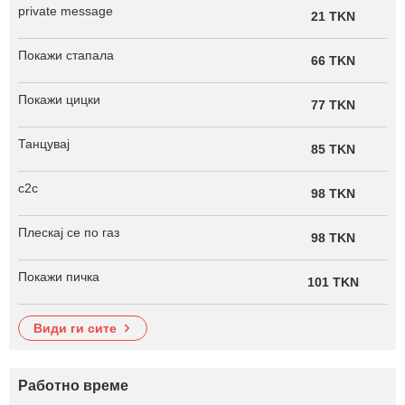
private message
21 TKN
Покажи стапала
66 TKN
Покажи цицки
77 TKN
Танцувај
85 TKN
c2c
98 TKN
Плескај се по газ
98 TKN
Покажи пичка
101 TKN
види ги сите
Работно време