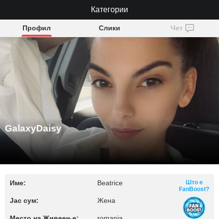
GalaxyDaisy
Категории
Профил
Слики
Чет
GalaxyDaisy
Име:
Beatrice
Што е
FanBoost?
Јас сум:
Жена
Место на Живеење:
romania