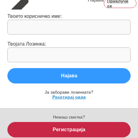
Приклучи
се
Твоето корисничко име:
Твојата Лозинка:
Најава
Ја заборави лозинката?
Ресетирај овде
Немаш сметка?
Регистрација