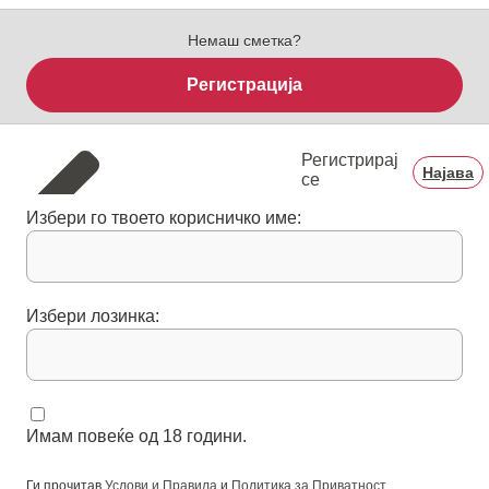
Немаш сметка?
Регистрација
Регистрирај
Најава
се
Избери го твоето корисничко име:
Избери лозинка:
Имам повеќе од 18 години.
Ги прочитав
Услови и Правила
и
Политика за Приватност
.