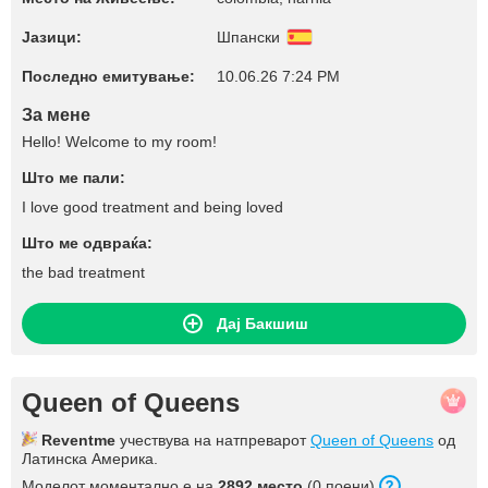
Јазици:
Шпански
Последно емитување:
10.06.26 7:24 PM
За мене
Hello! Welcome to my room!
Што ме пали:
I love good treatment and being loved
Што ме одвраќа:
the bad treatment
Дај Бакшиш
Queen of Queens
Reventme
учествува на натпреварот
Queen of Queens
од
Латинска Америка.
Моделот моментално е на
2892 место
(0 поени).