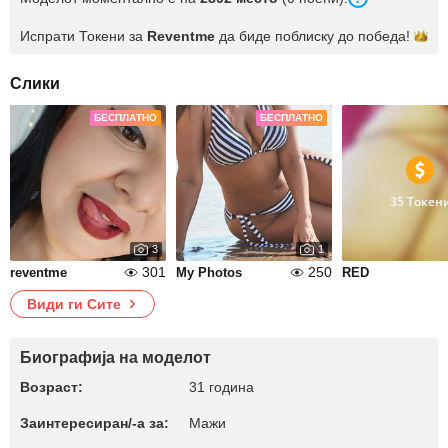
Испрати Токени за
Reventme
да биде поблиску до
победа!
Слики
БЕСПЛАТНО
БЕСПЛАТНО
35 Токен
3
1
301
250
reventme
My Photos
RED
Види ги Сите
Биографија на моделот
Возраст:
31 година
Заинтересиран/-а за:
Мажи