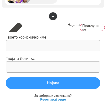
Најава
Приклучи
се
Твоето корисничко име:
Твојата Лозинка:
Најава
Ја заборави лозинката?
Ресетирај овде