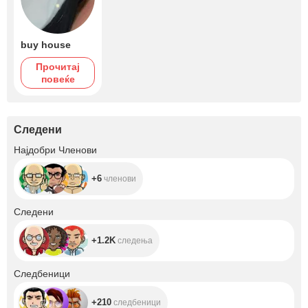
buy house
Прочитај
повеќе
Следени
+6
Најдобри Членови
+6
членови
+1.2K
Следени
+1.2K
следења
+210
Следбеници
+210
следбеници