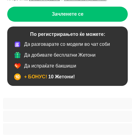
Зачленете се
По регистрирањето ќе можете:
Да разговарате со модели во чат соби
Да добивате бесплатни Жетони
Да испраќате бакшиши
+ БОНУС!
10 Жетони!
BBW
Азијски
Анален