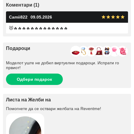
Коментари (1)
Camii822
09.05.2026
😻🔥🔥🔥🔥🔥🔥🔥🔥🔥🔥🔥🔥🔥
Подароци
Моделот уште не добил виртуелни подароци. Испрати го
првиот!
Одбери подарок
Листа на Желби на
Помогнете да се оствари желбата на
Reventme
!