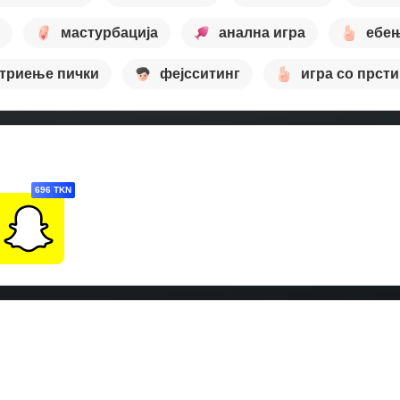
мастурбација
анална игра
ебењ
триење пички
фејсситинг
игра со прсти
696 TKN