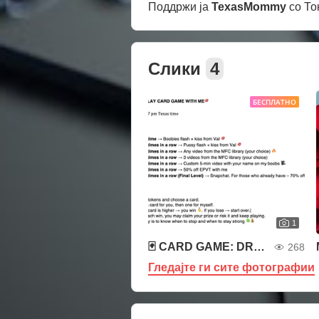
Поддржи ја
TexasMommy
со То
Слики
4
БЕСПЛАТНО
1
🃏 CARD GAME: DRAW A CARD 🃏
268
Гледајте ги сите фотографии