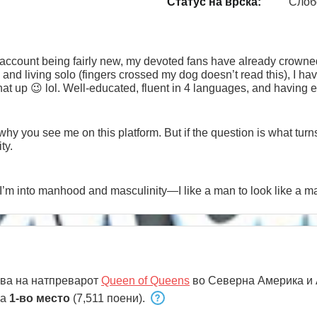
Статус на врска:
Слоб
 account being fairly new, my devoted fans have already cro
bo. I know exactly what I want — a whole lot of excitement and sex. But hold y
vulgar, keep scrolling , this girl is not for you.
why you see me on this platform. But if the question is what turn
ty.
’m into manhood and masculinity—I like a man to look like a m
ва на натпреварот
Queen of Queens
во Северна Америка и 
на
1‑во место
(7,511 поени).