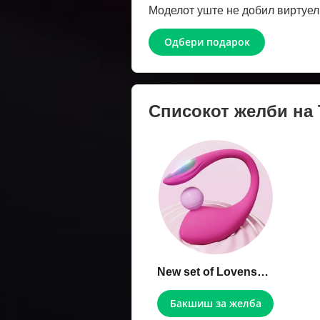
Моделот уште не добил виртуел
Одбери подарок
Списокот желби на
New set of Lovense toys
Бакшиш за желба