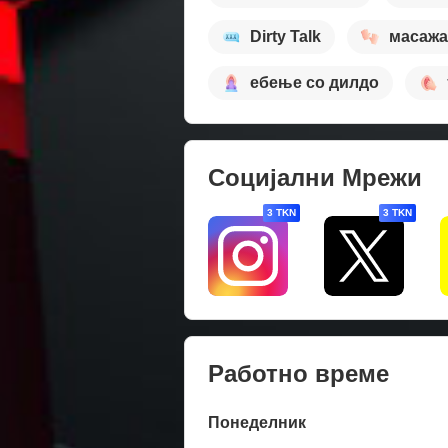
Dirty Talk
масажа
ебење со дилдо
Социјални Мрежи
3 TKN
3 TKN
Работно време
Понеделник