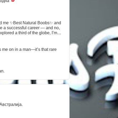
одна
wned me ✨Best Natural Boobs✨ and
our horses! If
s me on in a man—it’s that rare
an.
Австралија.