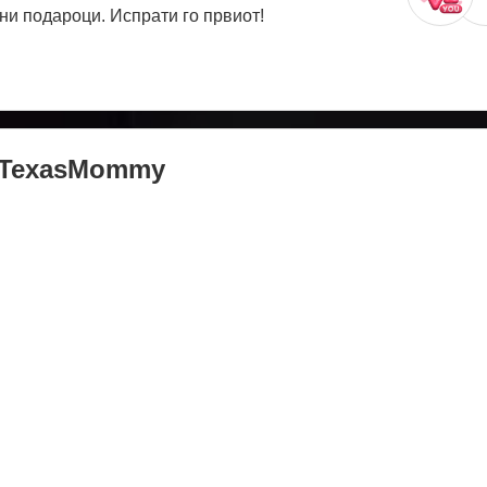
ни подароци. Испрати го првиот!
TexasMommy