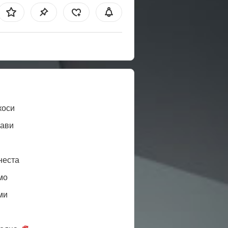
коси
ави
неста
мо
ми