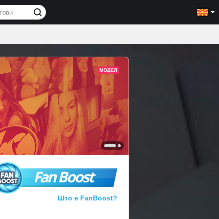
Fan Boost
Што е FanBoost?