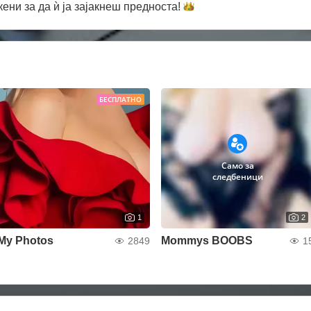
кени за да ѝ ја зајакнеш
предноста!
БЕСПЛАТНО
Само за
следбеници
1
2
My Photos
Mommys BOOBS
2849
1