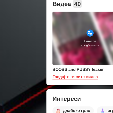
Видеа
40
Само за
следбеници
BOOBS and PUSSY teaser
Гледајте ги сите видеа
Интереси
длабоко грло
иг