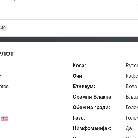
40
елот
Коса:
Русо
и
Очи:
Кафе
ates
Етникум:
Бела
Срамни Влакна:
Влак
Обем на гради:
Голе
Газе:
Голе
Нимфоманијак:
Да