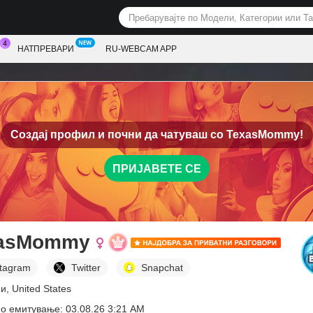
НАТПРЕВАРИ
RU-WEBCAM APP
Создај профил и почни да чатуваш со
TexasMommy!
ПРИЈАВЕТЕ СЕ
asMommy
stagram
Twitter
Snapchat
и, United States
о емитување: 03.08.26 3:21 AM