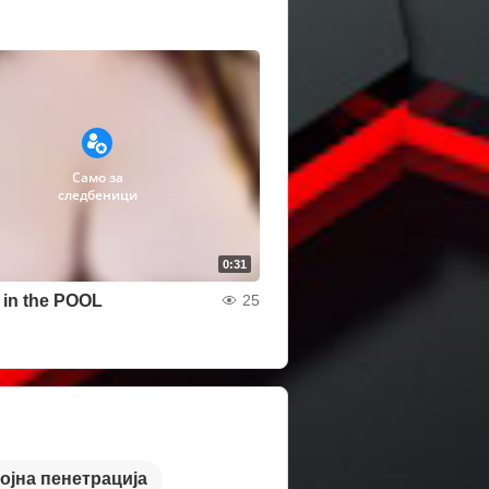
Само за
следбеници
0:31
in the POOL
25
ојна пенетрација