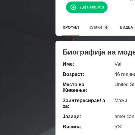
Дај Бакшиш
ПРОФИЛ
СЛИКИ
4
ВИДЕА
Биографија на мод
Име:
Val
Возраст:
46 годин
Место на
United St
Живеење:
Заинтересиран/-а
Мажи
за:
Јазици:
american
Висина:
5'3"