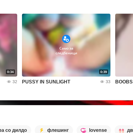
Само за
следбеници
0:34
0:39
PUSSY IN SUNLIGHT
BOOBS 
32
33
ра со дилдо
флешинг
lovense
дв