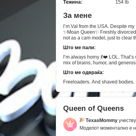
Тежина:
154 lb
За мене
I’m Val from the USA. Despite my
✨Moan Queen✨ Freshly divorced and living solo (fingers crossed my dog doesn’t read this), I have a successful career — and no,
not as a cam model, just to clear that up 😉 lol. Well-educated, fluent in 4 languages, and having explored a third of the globe, I’m
definitely not your average brainless bim
Што ме пали:
you’re greedy, stingy, or just plain 
I’m always horny 💃❤️ LOL. That’s 
mix of brains, humor, and generosi
Што ме одвраќа:
Freeloaders. And shaved bodies. I
Queen of Queens
TexasMommy
учеству
Моделот моментално е 